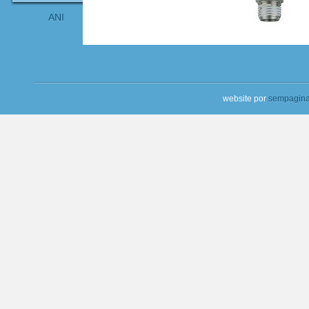
ANI
website por
sempagina